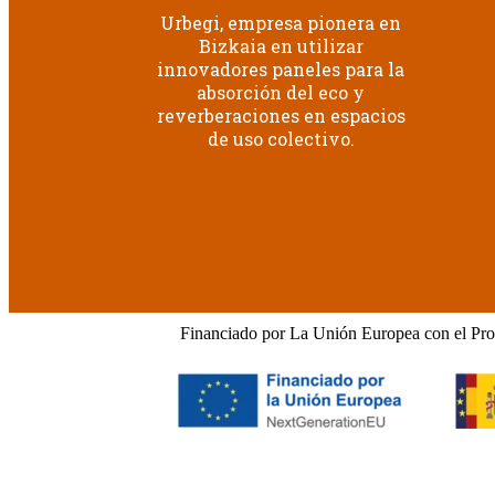
Urbegi, empresa pionera en
Bizkaia en utilizar
innovadores paneles para la
absorción del eco y
reverberaciones en espacios
de uso colectivo.
Financiado por La Unión Europea con el Pro