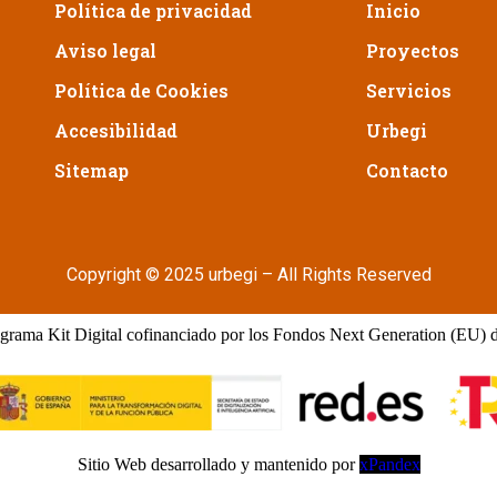
Política de privacidad
Inicio
Aviso legal
Proyectos
Política de Cookies
Servicios
Accesibilidad
Urbegi
Sitemap
Contacto
Copyright © 2025 urbegi – All Rights Reserved
grama Kit Digital cofinanciado por los Fondos Next Generation (EU) 
Sitio Web desarrollado y mantenido por
xPandex